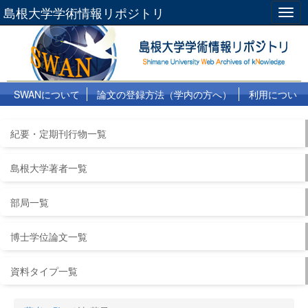
島根大学学術情報リポジトリ
Togg
navig
SWANについて
論文の登録方法（学内の方へ）
利用につい
て
よくある質問
リンク集
紀要・定期刊行物一覧
島根大学著者一覧
部局一覧
博士学位論文一覧
資料タイプ一覧