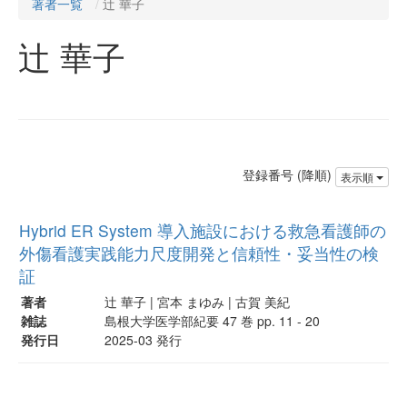
著者一覧
辻 華子
辻 華子
登録番号 (降順)
表示順
Hybrid ER System 導入施設における救急看護師の
外傷看護実践能力尺度開発と信頼性・妥当性の検
証
著者
辻 華子 | 宮本 まゆみ | 古賀 美紀
雑誌
島根大学医学部紀要 47 巻 pp. 11 - 20
発行日
2025-03 発行