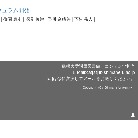
キュラム開発
| 御園 真史 | 深見 俊崇 | 香川 奈緒美 | 下村 岳人 |
島根大学附属図書館 コンテンツ担当
E-Mail:cat[at]lib.shimane-u.ac.jp
[at]は@に変換してメールをお送りください。
Copyright（C）Shimane University