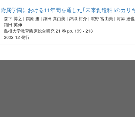
附属学園における11年間を通した｢未来創造科｣のカリ
森下 博之 | 鶴原 渡 | 鎌田 真由美 | 錦織 裕介 | 濵野 富由美 | 河添 達也 
猫田 英伸
島根大学教育臨床総合研究 21 巻 pp. 199 - 213
2022-12 発行