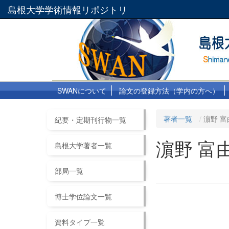
島根大学学術情報リポジトリ
SWANについて
論文の登録方法（学内の方へ）
著者一覧
濵野 富
紀要・定期刊行物一覧
濵野 富
島根大学著者一覧
部局一覧
博士学位論文一覧
資料タイプ一覧