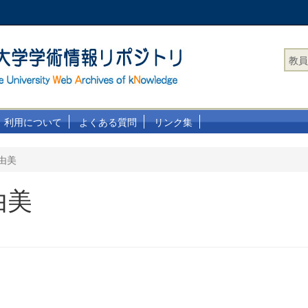
教員
利用について
よくある質問
リンク集
由美
由美