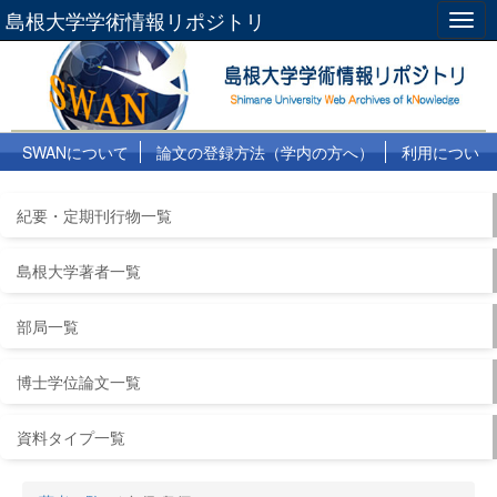
島根大学学術情報リポジトリ
Togg
navig
SWANについて
論文の登録方法（学内の方へ）
利用につい
て
よくある質問
リンク集
紀要・定期刊行物一覧
島根大学著者一覧
部局一覧
博士学位論文一覧
資料タイプ一覧