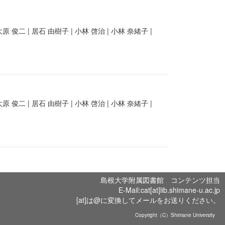
原 俊二 | 居石 由樹子 | 小林 啓治 | 小林 奈緒子 |
原 俊二 | 居石 由樹子 | 小林 啓治 | 小林 奈緒子 |
島根大学附属図書館 コンテンツ担当
E-Mail:cat[at]lib.shimane-u.ac.jp
[at]は@に変換してメールをお送りください。
Copyright（C）Shimane University