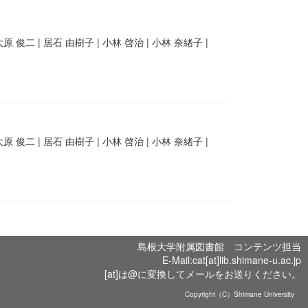
原 俊二 | 居石 由樹子 | 小林 啓治 | 小林 奈緒子 |
原 俊二 | 居石 由樹子 | 小林 啓治 | 小林 奈緒子 |
島根大学附属図書館 コンテンツ担当
E-Mail:cat[at]lib.shimane-u.ac.jp
[at]は@に変換してメールをお送りください。
Copyright（C）Shimane University