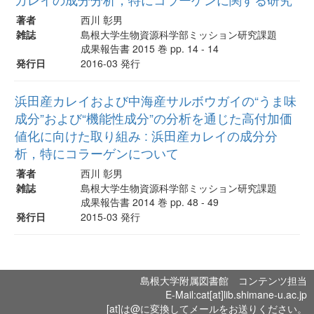
著者
西川 彰男
雑誌
島根大学生物資源科学部ミッション研究課題
成果報告書 2015 巻 pp. 14 - 14
発行日
2016-03 発行
浜田産カレイおよび中海産サルボウガイの“うま味
成分”および“機能性成分”の分析を通じた高付加価
値化に向けた取り組み : 浜田産カレイの成分分
析，特にコラーゲンについて
著者
西川 彰男
雑誌
島根大学生物資源科学部ミッション研究課題
成果報告書 2014 巻 pp. 48 - 49
発行日
2015-03 発行
島根大学附属図書館 コンテンツ担当
E-Mail:cat[at]lib.shimane-u.ac.jp
[at]は@に変換してメールをお送りください。