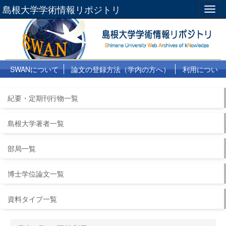
島根大学学術情報リポジトリ
Togg
navig
SWANについて
論文の登録方法（学内の方へ）
利用につい
て
よくある質問
リンク集
紀要・定期刊行物一覧
島根大学著者一覧
部局一覧
博士学位論文一覧
資料タイプ一覧