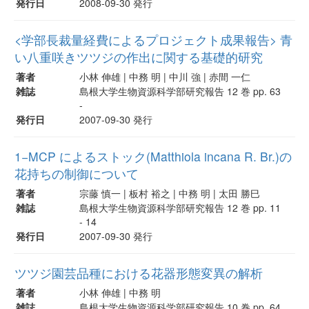
発行日
2008-09-30 発行
<学部長裁量経費によるプロジェクト成果報告> 青
い八重咲きツツジの作出に関する基礎的研究
著者
小林 伸雄 | 中務 明 | 中川 強 | 赤間 一仁
雑誌
島根大学生物資源科学部研究報告 12 巻 pp. 63
-
発行日
2007-09-30 発行
1−MCP によるストック(Matthiola incana R. Br.)の
花持ちの制御について
著者
宗藤 慎一 | 板村 裕之 | 中務 明 | 太田 勝巳
雑誌
島根大学生物資源科学部研究報告 12 巻 pp. 11
- 14
発行日
2007-09-30 発行
ツツジ園芸品種における花器形態変異の解析
著者
小林 伸雄 | 中務 明
雑誌
島根大学生物資源科学部研究報告 10 巻 pp. 64