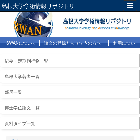
島根大学学術情報リポジトリ
Togg
navig
SWANについて
論文の登録方法（学内の方へ）
利用につい
て
よくある質問
リンク集
紀要・定期刊行物一覧
島根大学著者一覧
部局一覧
博士学位論文一覧
資料タイプ一覧