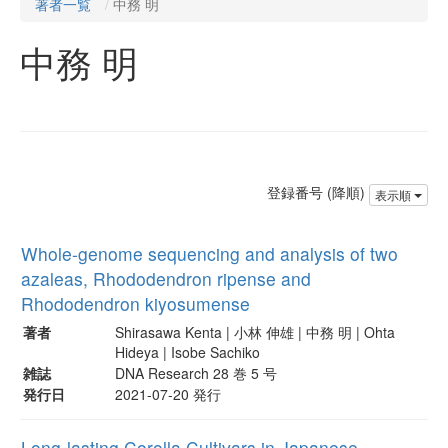
著者一覧
中務 明
中務 明
登録番号 (降順)
表示順
Whole-genome sequencing and analysis of two
azaleas, Rhododendron ripense and
Rhododendron kiyosumense
著者
Shirasawa Kenta | 小林 伸雄 | 中務 明 | Ohta
Hideya | Isobe Sachiko
雑誌
DNA Research 28 巻 5 号
発行日
2021-07-20 発行
Long-lasting Corolla Cultivars in Japanese