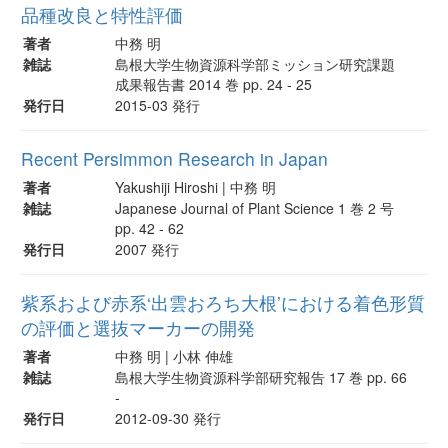
品種改良と特性評価
著者
中務 明
雑誌
島根大学生物資源科学部ミッション研究課題
成果報告書 2014 巻 pp. 24 - 25
発行日
2015-03 発行
Recent Persimmon Research in Japan
著者
Yakushiji Hiroshi | 中務 明
雑誌
Japanese Journal of Plant Science 1 巻 2 号
pp. 42 - 62
発行日
2007 発行
紫系および赤系‘出雲おろち大根’における着色形質
の評価と選抜マーカーの開発
著者
中務 明 | 小林 伸雄
雑誌
島根大学生物資源科学部研究報告 17 巻 pp. 66
-
発行日
2012-09-30 発行