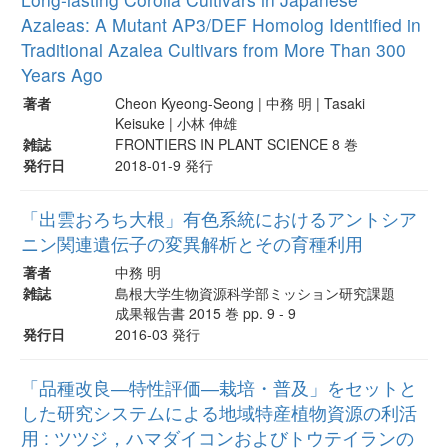
Azaleas: A Mutant AP3/DEF Homolog Identified in
Traditional Azalea Cultivars from More Than 300
Years Ago
著者
Cheon Kyeong-Seong | 中務 明 | Tasaki
Keisuke | 小林 伸雄
雑誌
FRONTIERS IN PLANT SCIENCE 8 巻
発行日
2018-01-9 発行
「出雲おろち大根」有色系統におけるアントシア
ニン関連遺伝子の変異解析とその育種利用
著者
中務 明
雑誌
島根大学生物資源科学部ミッション研究課題
成果報告書 2015 巻 pp. 9 - 9
発行日
2016-03 発行
「品種改良―特性評価―栽培・普及」をセットと
した研究システムによる地域特産植物資源の利活
用 : ツツジ，ハマダイコンおよびトウテイランの