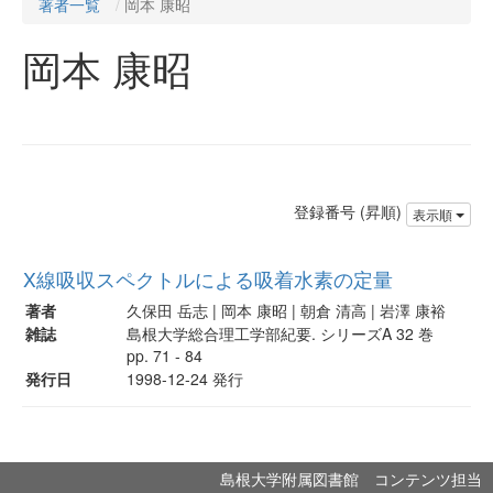
著者一覧
岡本 康昭
岡本 康昭
登録番号 (昇順)
表示順
X線吸収スペクトルによる吸着水素の定量
著者
久保田 岳志 | 岡本 康昭 | 朝倉 清高 | 岩澤 康裕
雑誌
島根大学総合理工学部紀要. シリーズA 32 巻
pp. 71 - 84
発行日
1998-12-24 発行
島根大学附属図書館 コンテンツ担当