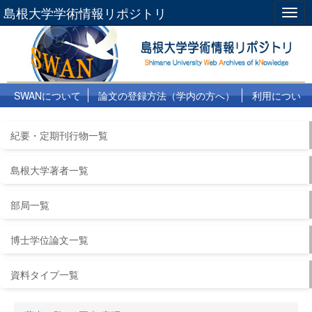
島根大学学術情報リポジトリ
Togg
navig
SWANについて
論文の登録方法（学内の方へ）
利用につい
て
よくある質問
リンク集
紀要・定期刊行物一覧
島根大学著者一覧
部局一覧
博士学位論文一覧
資料タイプ一覧