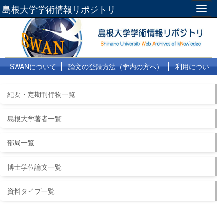
島根大学学術情報リポジトリ
Togg
navig
SWANについて
論文の登録方法（学内の方へ）
利用につい
て
よくある質問
リンク集
紀要・定期刊行物一覧
島根大学著者一覧
部局一覧
博士学位論文一覧
資料タイプ一覧