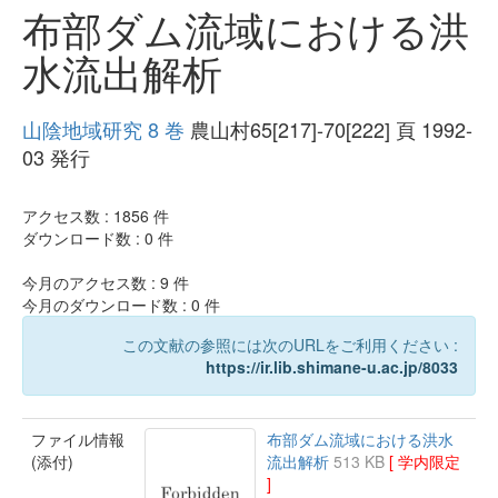
布部ダム流域における洪
水流出解析
山陰地域研究 8 巻
農山村65[217]-70[222] 頁 1992-
03 発行
アクセス数 :
1856
件
ダウンロード数 :
0
件
今月のアクセス数 :
9
件
今月のダウンロード数 :
0
件
この文献の参照には次のURLをご利用ください :
https://ir.lib.shimane-u.ac.jp/8033
ファイル情報
布部ダム流域における洪水
(添付)
流出解析
513 KB
[ 学内限定
]