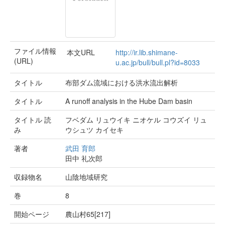
ファイル情報
本文URL
http://ir.lib.shimane-
(URL)
u.ac.jp/bull/bull.pl?id=8033
タイトル
布部ダム流域における洪水流出解析
タイトル
A runoff analysis in the Hube Dam basin
タイトル 読
フベダム リュウイキ ニオケル コウズイ リュ
み
ウシュツ カイセキ
著者
武田 育郎
田中 礼次郎
収録物名
山陰地域研究
巻
8
開始ページ
農山村65[217]