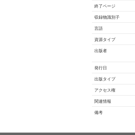
終了ページ
収録物識別子
言語
資源タイプ
出版者
発行日
出版タイプ
アクセス権
関連情報
備考