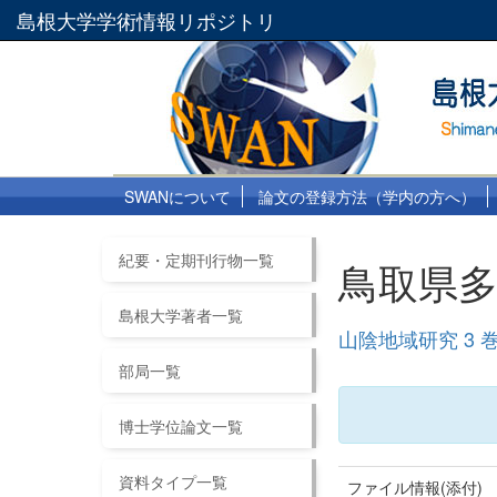
島根大学学術情報リポジトリ
SWANについて
論文の登録方法（学内の方へ）
紀要・定期刊行物一覧
鳥取県
島根大学著者一覧
山陰地域研究 3 
部局一覧
博士学位論文一覧
資料タイプ一覧
ファイル情報(添付)