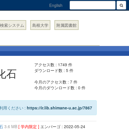
English
検索システム
島根大学
附属図書館
アクセス数 :
1749
件
化石
ダウンロード数 :
5
件
今月のアクセス数 :
7
件
今月のダウンロード数 :
0
件
利用ください :
https://ir.lib.shimane-u.ac.jp/7867
化石
3.6 MB
[ 学内限定 ]
エンバーゴ : 2022-05-24