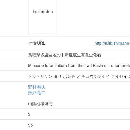
本文URL
http://ir.lib.shiman
鳥取県多里盆地の中新世底生有孔虫化石
Miocene foraminifera from the Tari Basin of Tottori pref
トットリケン タリ ボンチ ノ チュウシンセイ テイセイ
野村 律夫
瀬戸 浩二
山陰地域研究
3
95