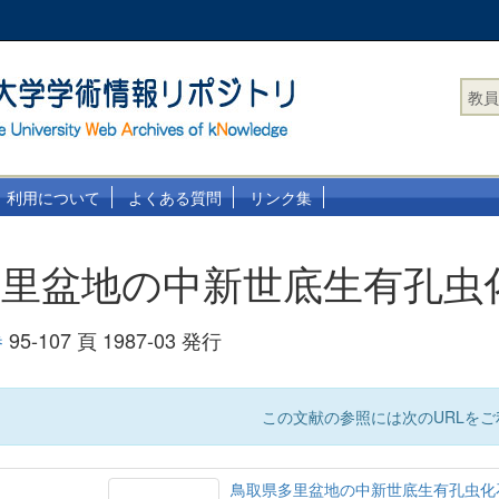
教員
利用について
よくある質問
リンク集
多里盆地の中新世底生有孔虫
巻
95-107 頁 1987-03 発行
この文献の参照には次のURLをご
鳥取県多里盆地の中新世底生有孔虫