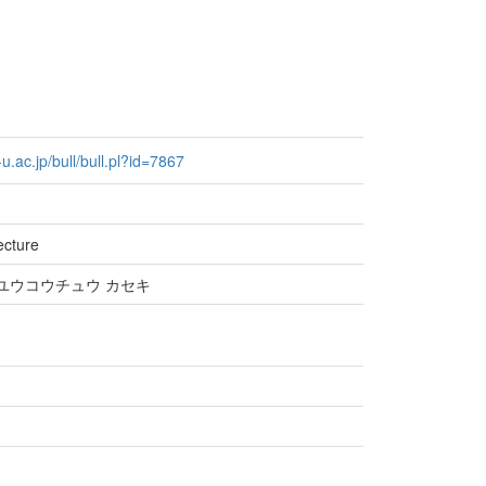
e-u.ac.jp/bull/bull.pl?id=7867
ecture
 ユウコウチュウ カセキ