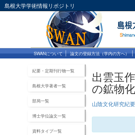
島根大学学術情報リポジトリ
SWANについて
論文の登録方法（学内の方へ）
紀要・定期刊行物一覧
出雲玉
の鉱物
島根大学著者一覧
部局一覧
山陰文化研究紀要 
博士学位論文一覧
資料タイプ一覧