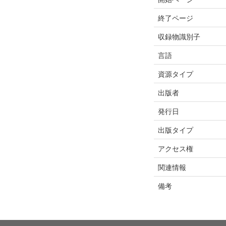
終了ページ
収録物識別子
言語
資源タイプ
出版者
発行日
出版タイプ
アクセス権
関連情報
備考