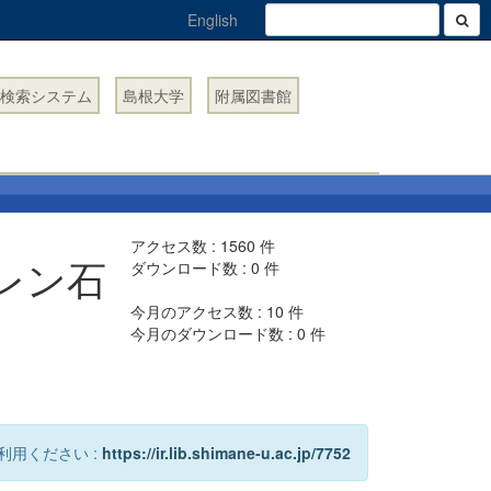
English
検索システム
島根大学
附属図書館
アクセス数 :
1560
件
レン石
ダウンロード数 :
0
件
今月のアクセス数 :
10
件
今月のダウンロード数 :
0
件
利用ください :
https://ir.lib.shimane-u.ac.jp/7752