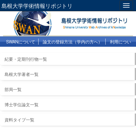
島根大学学術情報リポジトリ
Togg
navig
SWANについて
論文の登録方法（学内の方へ）
利用につい
て
よくある質問
リンク集
紀要・定期刊行物一覧
島根大学著者一覧
部局一覧
博士学位論文一覧
資料タイプ一覧