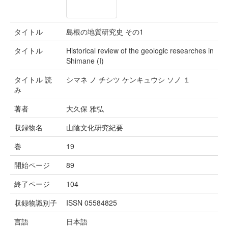
タイトル
島根の地質研究史 その1
タイトル
Historical review of the geologic researches in
Shimane (I)
タイトル 読
シマネ ノ チシツ ケンキュウシ ソノ １
み
著者
大久保 雅弘
収録物名
山陰文化研究紀要
巻
19
開始ページ
89
終了ページ
104
収録物識別子
ISSN 05584825
言語
日本語