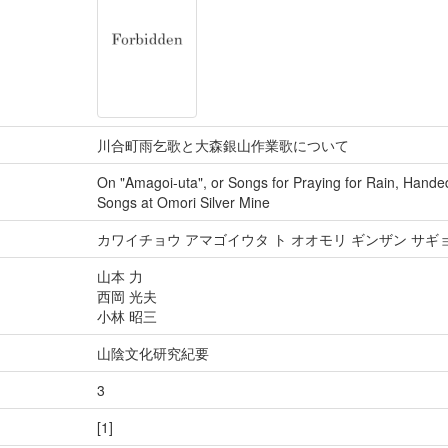
川合町雨乞歌と大森銀山作業歌について
On "Amagoi-uta", or Songs for Praying for Rain, Hand
Songs at Omori Silver Mine
カワイチョウ アマゴイウタ ト オオモリ ギンザン サギ
山本 力
西岡 光夫
小林 昭三
山陰文化研究紀要
3
[1]