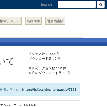
English
検索システム
島根大学
附属図書館
アクセス数 :
1444
件
いて
ダウンロード数 :
0
件
今月のアクセス数 :
12
件
今月のダウンロード数 :
0
件
利用ください :
https://ir.lib.shimane-u.ac.jp/7358
エンバーゴ : 2011-11-16