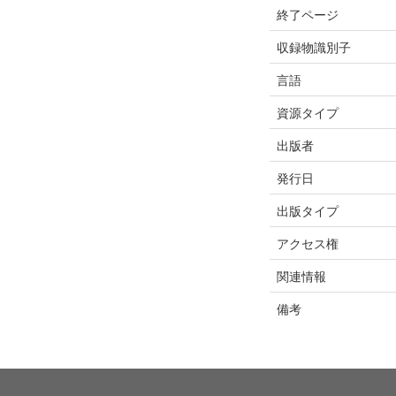
終了ページ
収録物識別子
言語
資源タイプ
出版者
発行日
出版タイプ
アクセス権
関連情報
備考