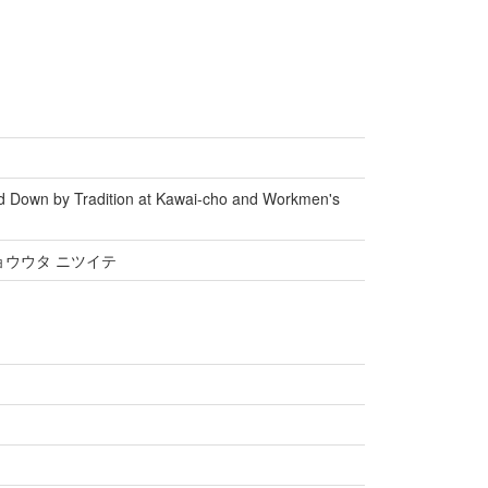
ed Down by Tradition at Kawai-cho and Workmen's
ョウウタ ニツイテ