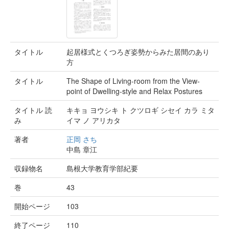
タイトル
起居様式とくつろぎ姿勢からみた居間のあり
方
タイトル
The Shape of Living-room from the View-
point of Dwelling-style and Relax Postures
タイトル 読
キキョ ヨウシキ ト クツロギ シセイ カラ ミタ
み
イマ ノ アリカタ
著者
正岡 さち
中島 章江
収録物名
島根大学教育学部紀要
巻
43
開始ページ
103
終了ページ
110