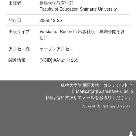
出版者
島根大学教育学部
Faculty of Education Shimane University
発行日
2009-12-25
出版タイプ
Version of Record（出版社版。早期公開を含
む）
アクセス権
オープンアクセス
関連情報
[NCID]
AA12171265
島根大学附属図書館 コンテンツ担当
E-Mail:cat[at]lib.shimane-u.ac.jp
[at]は@に変換してメールをお送りください。
Copyright（C）Shimane University