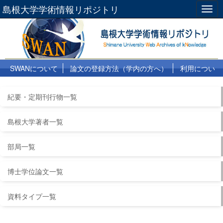
島根大学学術情報リポジトリ
Togg
navig
SWANについて
論文の登録方法（学内の方へ）
利用につい
て
よくある質問
リンク集
紀要・定期刊行物一覧
島根大学著者一覧
部局一覧
博士学位論文一覧
資料タイプ一覧