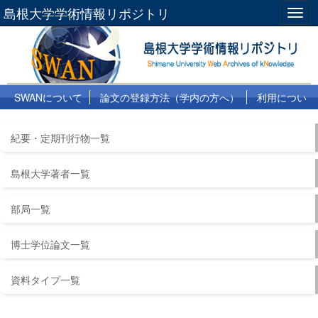
島根大学学術情報リポジトリ
Togg
navig
SWANについて
論文の登録方法（学内の方へ）
利用につい
て
よくある質問
リンク集
紀要・定期刊行物一覧
島根大学著者一覧
部局一覧
博士学位論文一覧
資料タイプ一覧