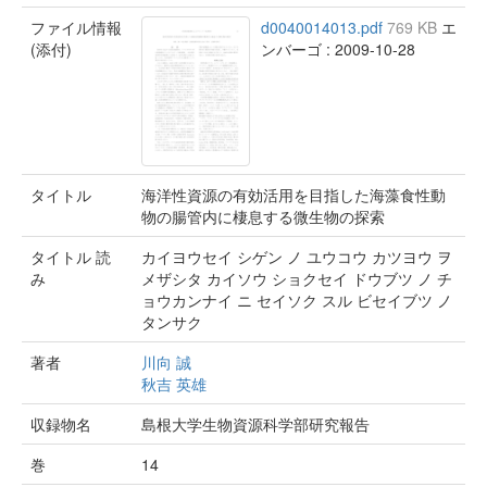
ファイル情報
d0040014013.pdf
769 KB
エ
(添付)
ンバーゴ : 2009-10-28
タイトル
海洋性資源の有効活用を目指した海藻食性動
物の腸管内に棲息する微生物の探索
タイトル 読
カイヨウセイ シゲン ノ ユウコウ カツヨウ ヲ
み
メザシタ カイソウ ショクセイ ドウブツ ノ チ
ョウカンナイ ニ セイソク スル ビセイブツ ノ
タンサク
著者
川向 誠
秋吉 英雄
収録物名
島根大学生物資源科学部研究報告
巻
14