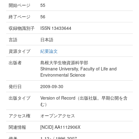
開始ページ
55
終了ページ
56
収録物識別子
ISSN 13433644
言語
日本語
資源タイプ
紀要論文
出版者
島根大学生物資源科学部
Shimane University, Faculty of Life and
Environmental Science
発行日
2009-09-30
出版タイプ
Version of Record（出版社版。早期公開を含
む）
アクセス権
オープンアクセス
関連情報
[NCID]
AA1112906X
備考
1-12+ / 1996-2007