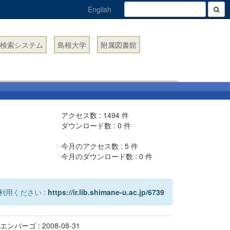
English
検索システム
島根大学
附属図書館
アクセス数 :
1494
件
ダウンロード数 :
0
件
今月のアクセス数 :
5
件
今月のダウンロード数 :
0
件
利用ください :
https://ir.lib.shimane-u.ac.jp/6739
エンバーゴ : 2008-08-31