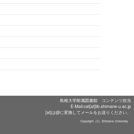
島根大学附属図書館 コンテンツ担当
E-Mail:cat[at]lib.shimane-u.ac.jp
[at]は@に変換してメールをお送りください。
Copyright（C）Shimane University