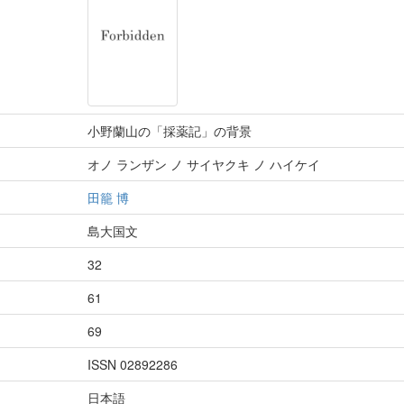
小野蘭山の「採薬記」の背景
オノ ランザン ノ サイヤクキ ノ ハイケイ
田籠 博
島大国文
32
61
69
ISSN 02892286
日本語