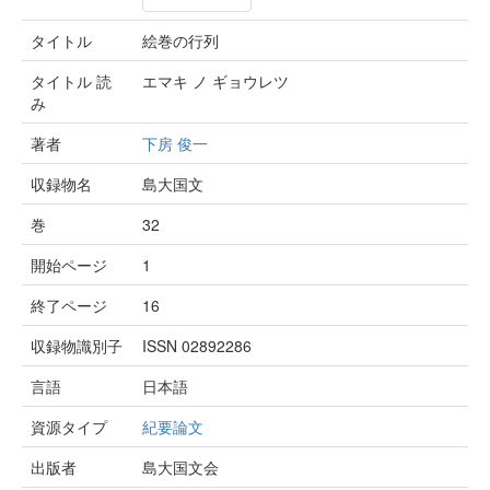
タイトル
絵巻の行列
タイトル 読
エマキ ノ ギョウレツ
み
著者
下房 俊一
収録物名
島大国文
巻
32
開始ページ
1
終了ページ
16
収録物識別子
ISSN 02892286
言語
日本語
資源タイプ
紀要論文
出版者
島大国文会