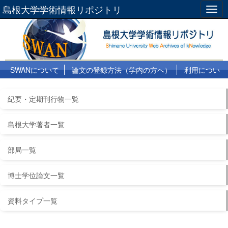
島根大学学術情報リポジトリ
Togg
navig
SWANについて
論文の登録方法（学内の方へ）
利用につい
て
よくある質問
リンク集
紀要・定期刊行物一覧
島根大学著者一覧
部局一覧
博士学位論文一覧
資料タイプ一覧