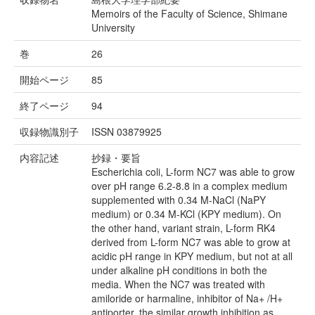
Memoirs of the Faculty of Science, Shimane
University
巻
26
開始ページ
85
終了ページ
94
収録物識別子
ISSN 03879925
内容記述
抄録・要旨
Escherichia coli, L-form NC7 was able to grow
over pH range 6.2-8.8 in a complex medium
supplemented with 0.34 M-NaCl (NaPY
medium) or 0.34 M-KCl (KPY medium). On
the other hand, variant strain, L-form RK4
derived from L-form NC7 was able to grow at
acidic pH range in KPY medium, but not at all
under alkaline pH conditions in both the
media. When the NC7 was treated with
amiloride or harmaline, inhibitor of Na+ /H+
antiporter, the similar growth inhibition as