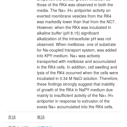
those of the RK4 was observed in both the
media. The Na+ /H+ antiporter activity on
everted membrane vesicles from the RK4
was markedly lower than that from the NC7.
However, when the RK4 was incubated in
alkaline buffer (pH 8.15) significant
alkalization of the intracellular pH was not
observed. When melibiose. one of substrate
for Na-coupled transport system, was added
into KPY medium. Na+ was actively
transported with melibiose and accumulated
in the RK4 cells. In addition, cell swelling and
lysis of the RK4 occurred when the cells were
incubated in 0.34 M NaCl solution. Therefore,
these findings strongly suggest that inability
of growth of the RK4 in NaPY medium due
mainly to insufficient activity of the Na+ /H+
antiporter in response to extrusion of the
exess Na+ accumulated into the RK4 cells.
言語
英語