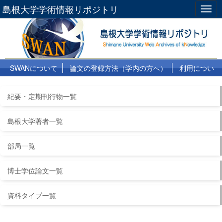
島根大学学術情報リポジトリ
Togg
navig
SWANについて
論文の登録方法（学内の方へ）
利用につい
て
よくある質問
リンク集
紀要・定期刊行物一覧
島根大学著者一覧
部局一覧
博士学位論文一覧
資料タイプ一覧