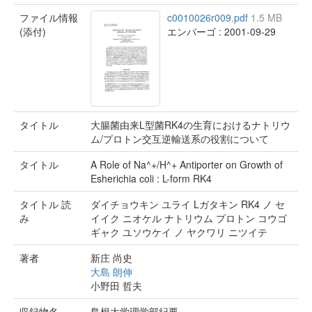
ファイル情報
c0010026r009.pdf
1.5 MB
(添付)
エンバーゴ : 2001-09-29
タイトル
大腸菌由来L型菌RK4の生育におけるナトリウ
ム/プロトン交互逆輸送系の役割について
タイトル
A Role of Na^+/H^+ Antiporter on Growth of
Esherichia coli : L-form RK4
タイトル 読
ダイチョウキン ユライ Lガタキン RK4 ノ セ
み
イイク ニオケル ナトリウム プロトン コウゴ
ギャク ユソウケイ ノ ヤクワリ ニツイテ
著者
新庄 尚史
大島 朗伸
小野田 哲夫
収録物名
島根大学理学部紀要