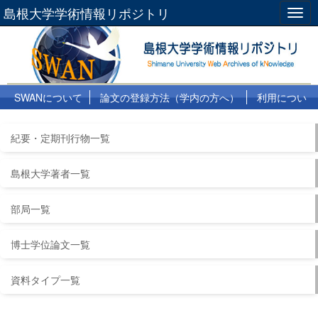
島根大学学術情報リポジトリ
Togg
navig
SWANについて
論文の登録方法（学内の方へ）
利用につい
て
よくある質問
リンク集
紀要・定期刊行物一覧
島根大学著者一覧
部局一覧
博士学位論文一覧
資料タイプ一覧