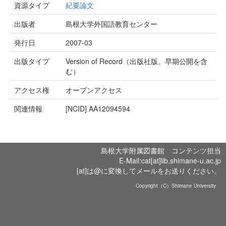
資源タイプ
紀要論文
出版者
島根大学外国語教育センター
発行日
2007-03
出版タイプ
Version of Record（出版社版。早期公開を含
む）
アクセス権
オープンアクセス
関連情報
[NCID]
AA12094594
島根大学附属図書館 コンテンツ担当
E-Mail:cat[at]lib.shimane-u.ac.jp
[at]は@に変換してメールをお送りください。
Copyright（C）Shimane University