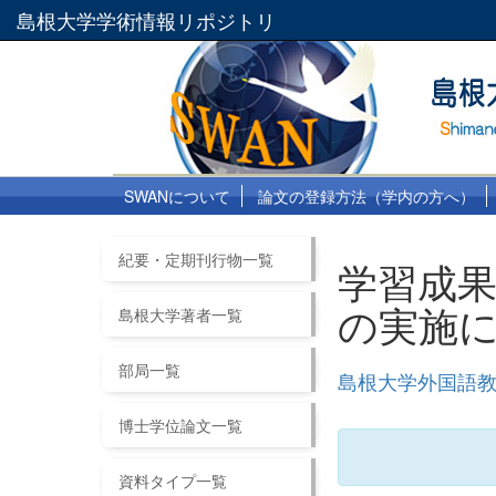
島根大学学術情報リポジトリ
SWANについて
論文の登録方法（学内の方へ）
紀要・定期刊行物一覧
学習成
の実施
島根大学著者一覧
部局一覧
島根大学外国語教
博士学位論文一覧
資料タイプ一覧