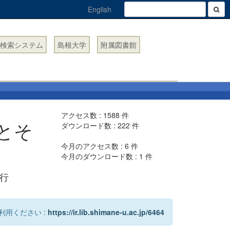
English
検索システム
島根大学
附属図書館
アクセス数 :
1588
件
とそ
ダウンロード数 :
222
件
今月のアクセス数 :
6
件
今月のダウンロード数 :
1
件
発行
利用ください :
https://ir.lib.shimane-u.ac.jp/6464