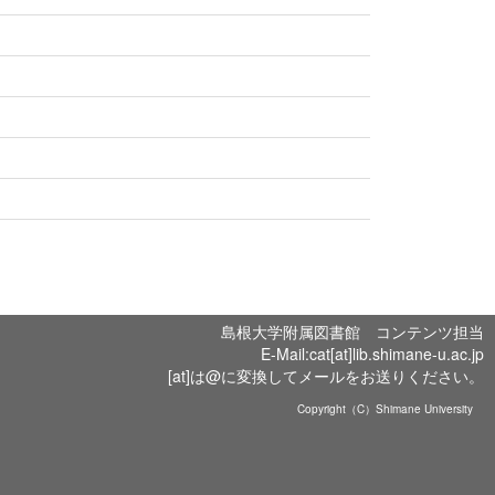
島根大学附属図書館 コンテンツ担当
E-Mail:cat[at]lib.shimane-u.ac.jp
[at]は@に変換してメールをお送りください。
Copyright（C）Shimane University