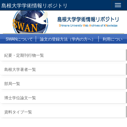
島根大学学術情報リポジトリ
Togg
navig
SWANについて
論文の登録方法（学内の方へ）
利用につい
て
よくある質問
リンク集
紀要・定期刊行物一覧
島根大学著者一覧
部局一覧
博士学位論文一覧
資料タイプ一覧