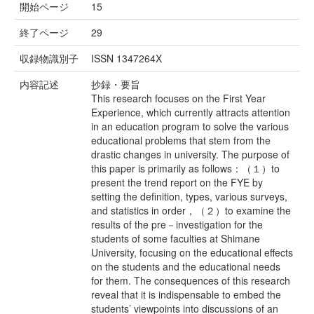
開始ページ
15
終了ページ
29
収録物識別子
ISSN 1347264X
内容記述
抄録・要旨
This research focuses on the First Year
Experience, which currently attracts attention
in an education program to solve the various
educational problems that stem from the
drastic changes in university. The purpose of
this paper is primarily as follows：（１）to
present the trend report on the FYE by
setting the definition, types, various surveys,
and statistics in order，（２）to examine the
results of the pre－investigation for the
students of some faculties at Shimane
University, focusing on the educational effects
on the students and the educational needs
for them. The consequences of this research
reveal that it is indispensable to embed the
students’ viewpoints into discussions of an