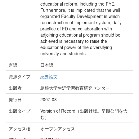
educational reform, including the FYE.
Furthermore, it is implicated that the well
organized Faculty Development in which
reconstruction of implement system, daily
practice of FD and collaboration with
adjoining educational program should be
achieved is necessary to raise the
educational power of the diversifying
university and students.
言語
日本語
資源タイプ
紀要論文
出版者
島根大学生涯学習教育研究センター
発行日
2007-03
出版タイプ
Version of Record（出版社版。早期公開を含
む）
アクセス権
オープンアクセス