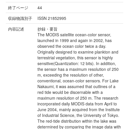
終了ページ
44
収録物識別子
ISSN 21852995
内容記述
抄録・要旨
The MODIS satellite ocean-color sensor,
launched in 1999 and again in 2002, has
observed the ocean color twice a day.
Originally designed to examine plankton and
terrestrial vegetation, this sensor is highly
sensitive(Quantization: 12 bits). In addition,
the sensor has a maximum resolution of 250
m, exceeding the resolution of other,
conventional, ocean-color sensors. For Lake
Nakaumi, it was assumed that outlines of a
red tide would be discernable with a
maximum resolution of 250 m. The research
incorporated daily MODIS data from April to
June 2004, mainly acquired from the Institute
of Industrial Science, the University of Tokyo.
The red-tide distribution within the lake was
determined by comparing the image data with