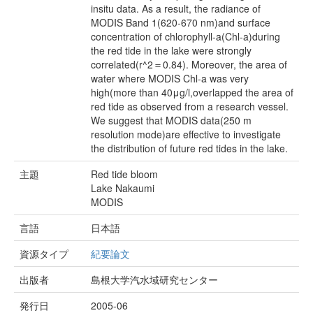
insitu data. As a result, the radiance of
MODIS Band 1(620-670 nm)and surface
concentration of chlorophyll-a(Chl-a)during
the red tide in the lake were strongly
correlated(r^2＝0.84). Moreover, the area of
water where MODIS Chl-a was very
high(more than 40μg/l,overlapped the area of
red tide as observed from a research vessel.
We suggest that MODIS data(250 m
resolution mode)are effective to investigate
the distribution of future red tides in the lake.
主題
Red tide bloom
Lake Nakaumi
MODIS
言語
日本語
資源タイプ
紀要論文
出版者
島根大学汽水域研究センター
発行日
2005-06