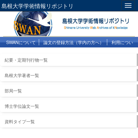
島根大学学術情報リポジトリ
Togg
navig
SWANについて
論文の登録方法（学内の方へ）
利用につい
て
よくある質問
リンク集
紀要・定期刊行物一覧
島根大学著者一覧
部局一覧
博士学位論文一覧
資料タイプ一覧