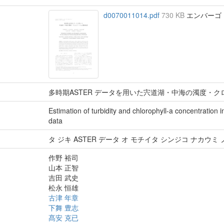
d0070011014.pdf
730 KB
エンバーゴ : 
多時期ASTER データを用いた宍道湖・中海の濁度・ク
Estimation of turbidity and chlorophyll-a concentratio
data
タ ジキ ASTER データ オ モチイタ シンジコ ナカウミ
作野 裕司
山本 正智
吉田 武史
松永 恒雄
古津 年章
下舞 豊志
髙安 克已