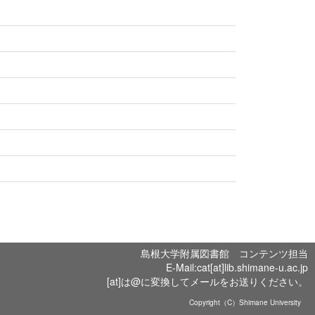
島根大学附属図書館 コンテンツ担当
E-Mail:cat[at]lib.shimane-u.ac.jp
[at]は@に変換してメールをお送りください。
Copyright（C）Shimane University