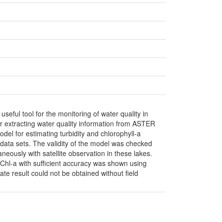
seful tool for the monitoring of water quality in
 extracting water quality information from ASTER
del for estimating turbidity and chlorophyll-a
 data sets. The validity of the model was checked
neously with satellite observation in these lakes.
nd Chl-a with sufficient accuracy was shown using
e result could not be obtained without field