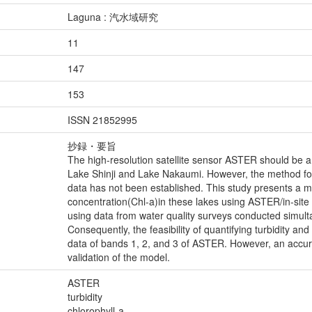
Laguna : 汽水域研究
11
147
153
ISSN 21852995
抄録・要旨
The high-resolution satellite sensor ASTER should be a u
Lake Shinji and Lake Nakaumi. However, the method for
data has not been established. This study presents a mo
concentration(Chl-a)in these lakes using ASTER/in-site
using data from water quality surveys conducted simulta
Consequently, the feasibility of quantifying turbidity a
data of bands 1, 2, and 3 of ASTER. However, an accurat
validation of the model.
ASTER
turbidity
chlorophyll-a