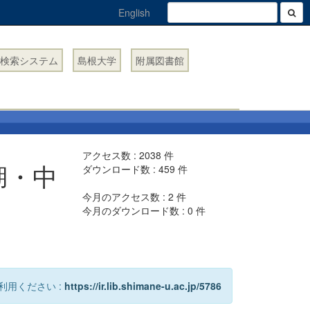
English
検索システム
島根大学
附属図書館
アクセス数 :
2038
件
湖・中
ダウンロード数 :
459
件
今月のアクセス数 :
2
件
今月のダウンロード数 :
0
件
利用ください :
https://ir.lib.shimane-u.ac.jp/5786