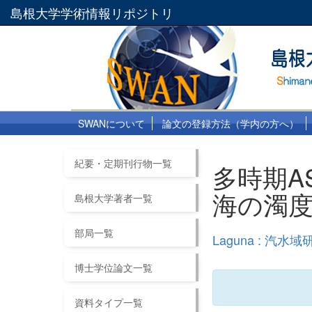
島根大学学術情報リポジトリ
SWANについて
論文の登録方法（学内の方へ）
紀要・定期刊行物一覧
多時期A
海の濁度
島根大学著者一覧
部局一覧
Laguna : 汽水域
博士学位論文一覧
資料タイプ一覧