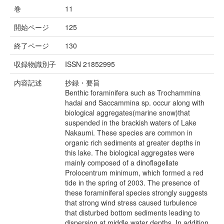
巻
11
開始ページ
125
終了ページ
130
収録物識別子
ISSN 21852995
内容記述
抄録・要旨
Benthic foraminifera such as Trochammina
hadai and Saccammina sp. occur along with
biological aggregates(marine snow)that
suspended in the brackish waters of Lake
Nakaumi. These species are common in
organic rich sediments at greater depths in
this lake. The biological aggregates were
mainly composed of a dinoflagellate
Prolocentrum minimum, which formed a red
tide in the spring of 2003. The presence of
these foraminiferal species strongly suggests
that strong wind stress caused turbulence
that disturbed bottom sediments leading to
dispersion at middle water depths. In addition