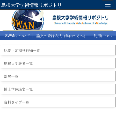
島根大学学術情報リポジトリ
Togg
navig
SWANについて
論文の登録方法（学内の方へ）
利用につい
て
よくある質問
リンク集
紀要・定期刊行物一覧
島根大学著者一覧
部局一覧
博士学位論文一覧
資料タイプ一覧