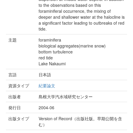
to the observations based on this
foraminiferal occurrence, the mixing of
deeper and shallower water at the halocline is
a significant factor leading to outbreaks of red
tide.
主題
foraminifera
biological aggregates(marine snow)
bottom turbulence
red tide
Lake Nakaumi
言語
日本語
資源タイプ
紀要論文
出版者
島根大学汽水域研究センター
発行日
2004-06
出版タイプ
Version of Record（出版社版。早期公開を含
む）