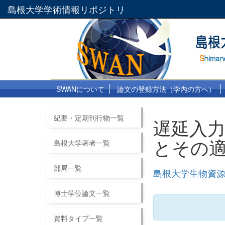
島根大学学術情報リポジトリ
SWANについて
論文の登録方法（学内の方へ）
紀要・定期刊行物一覧
遅延入
とその
島根大学著者一覧
部局一覧
島根大学生物資源
博士学位論文一覧
資料タイプ一覧