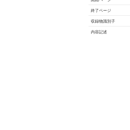
終了ページ
収録物識別子
内容記述