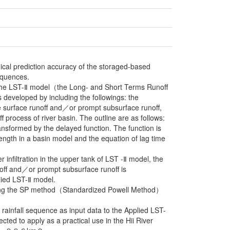
ical prediction accuracy of the storaged-based
sequences.
h the LST-Ⅱ model（the Long- and Short Terms Runoff
developed by including the followings: the
the surface runoff and／or prompt subsurface runoff,
f process of river basin. The outline are as follows:
sformed by the delayed function. The function is
 length in a basin model and the equation of lag time
infiltration in the upper tank of LST -Ⅱ model, the
noff and／or prompt subsurface runoff is
lied LST-Ⅱ model.
ying the SP method（Standardized Powell Method）
rainfall sequence as input data to the Applied LST-
ted to apply as a practical use in the Hii River