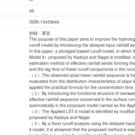
46
ISSN 13433644
抄録・要旨
The purpose of this paper aims to improve the hydrolog
runoff model by introducing the delayed input rainfall 
In this paper, a storaged-based runoff model, in whic
Model Ⅱ）proposed by Kadoya and Nagai is modified, is 
estimation method of effective rainfall series forming 
and the lag time of these runoff components in the runof
（１）The observed areal mean rainfall sequence is tran
evaluated from the distribution characteristics of slope
applied the practical formula for the concentration time.
（２）By introducing the functional structure of rainwater 
effective rainfall sequence concerned in the surface ru
automatically in the proposed model named as the App
（３）The Applied LST-Ⅱ model is identified by modif
proposed by Kadoya and Nagai.
（４）By a flood runoff analysis using the delayed input 
Ⅱ model, it is showned that the proposed method is expec