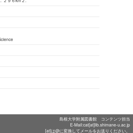
of０．２９６km２.
Science
島根大学附属図書館 コンテンツ担当
E-Mail:cat[at]lib.shimane-u.ac.jp
[at]は@に変換してメールをお送りください。