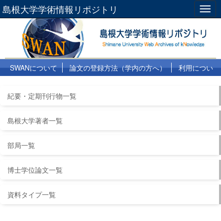
島根大学学術情報リポジトリ
Togg
navig
SWANについて
論文の登録方法（学内の方へ）
利用につい
て
よくある質問
リンク集
紀要・定期刊行物一覧
島根大学著者一覧
部局一覧
博士学位論文一覧
資料タイプ一覧