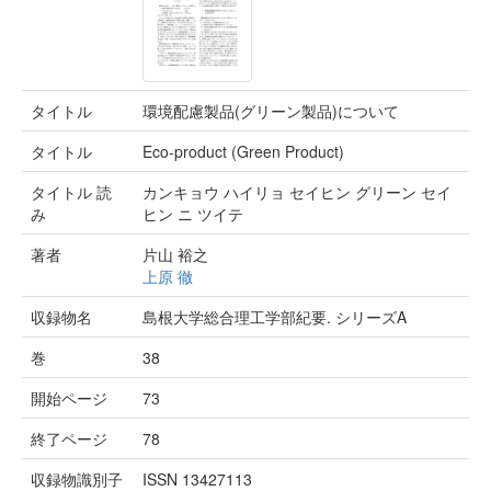
タイトル
環境配慮製品(グリーン製品)について
タイトル
Eco-product (Green Product)
タイトル 読
カンキョウ ハイリョ セイヒン グリーン セイ
み
ヒン ニ ツイテ
著者
片山 裕之
上原 徹
収録物名
島根大学総合理工学部紀要. シリーズA
巻
38
開始ページ
73
終了ページ
78
収録物識別子
ISSN 13427113