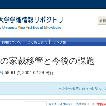
教員
利用について
よくある質問
リンク集
訟の家裁移管と今後の課題
 号
59-91 頁 2004-02-29 発行
この文献の参照には次のURLをご
a001004704h003.pdf
86.9 KB
[ 学内限