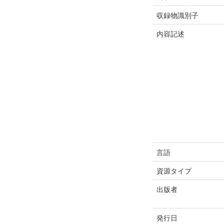
収録物識別子
内容記述
言語
資源タイプ
出版者
発行日