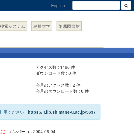
English
検索システム
島根大学
附属図書館
アクセス数 :
1496
件
ダウンロード数 :
0
件
今月のアクセス数 :
2
件
今月のダウンロード数 :
0
件
利用ください :
https://ir.lib.shimane-u.ac.jp/5637
定 ]
エンバーゴ : 2004-06-04