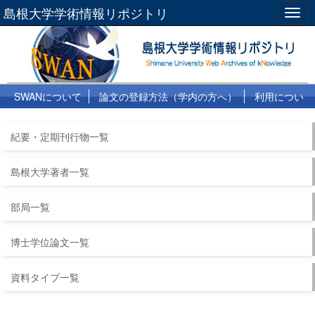
島根大学学術情報リポジトリ
Togg
navig
SWANについて
論文の登録方法（学内の方へ）
利用につい
て
よくある質問
リンク集
紀要・定期刊行物一覧
島根大学著者一覧
部局一覧
博士学位論文一覧
資料タイプ一覧