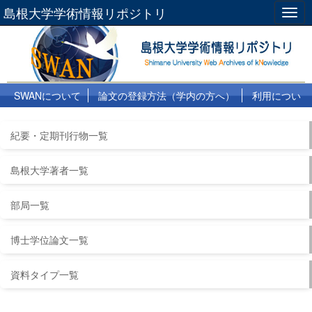
島根大学学術情報リポジトリ
Togg
navig
SWANについて
論文の登録方法（学内の方へ）
利用につい
て
よくある質問
リンク集
紀要・定期刊行物一覧
島根大学著者一覧
部局一覧
博士学位論文一覧
資料タイプ一覧