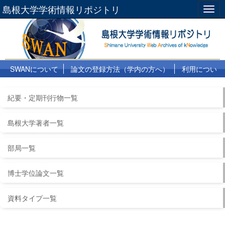
島根大学学術情報リポジトリ
Togg
navig
SWANについて
論文の登録方法（学内の方へ）
利用につい
て
よくある質問
リンク集
紀要・定期刊行物一覧
島根大学著者一覧
部局一覧
博士学位論文一覧
資料タイプ一覧