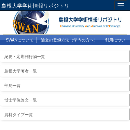
島根大学学術情報リポジトリ
Togg
navig
SWANについて
論文の登録方法（学内の方へ）
利用につい
て
よくある質問
リンク集
紀要・定期刊行物一覧
島根大学著者一覧
部局一覧
博士学位論文一覧
資料タイプ一覧