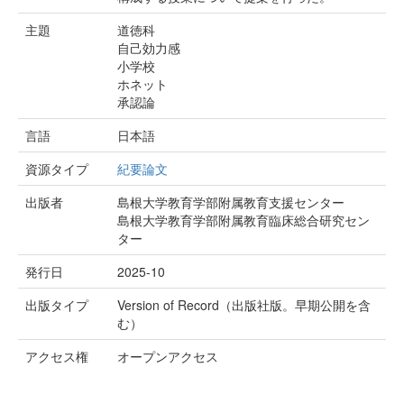
主題
道徳科
自己効力感
小学校
ホネット
承認論
言語
日本語
資源タイプ
紀要論文
出版者
島根大学教育学部附属教育支援センター
島根大学教育学部附属教育臨床総合研究セン
ター
発行日
2025-10
出版タイプ
Version of Record（出版社版。早期公開を含
む）
アクセス権
オープンアクセス