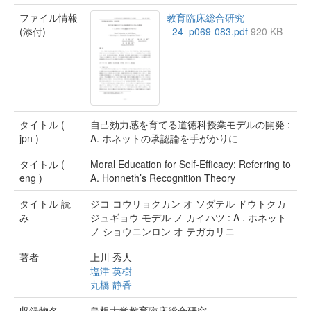
ファイル情報
教育臨床総合研究
(添付)
_24_p069-083.pdf
920 KB
タイトル (
自己効力感を育てる道徳科授業モデルの開発 :
jpn )
A. ホネットの承認論を手がかりに
タイトル (
Moral Education for Self-Efficacy: Referring to
eng )
A. Honneth’s Recognition Theory
タイトル 読
ジコ コウリョクカン オ ソダテル ドウトクカ
み
ジュギョウ モデル ノ カイハツ : A . ホネット
ノ ショウニンロン オ テガカリニ
著者
上川 秀人
塩津 英樹
丸橋 静香
収録物名
島根大学教育臨床総合研究