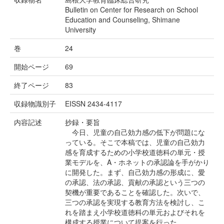
Bulletin on Center for Research on School
Education and Counseling, Shimane
University
巻
24
開始ページ
69
終了ページ
83
収録物識別子
EISSN 2434-4117
内容記述
抄録・要旨
今日、児童の自己効力感の低下が問題にな
っている。そこで本稿では、児童の自己効力
感を育成するための小学校道徳科の単元・授
業モデルを、A・ホネットの承認論を手がかり
に開発した。まず、自己効力感の形成に、愛
の承認、法の承認、貢献の承認という三つの
契機が重要であることを確認した。次いで、
三つの承認を実現する教育方法を検討し、こ
れを踏まえ小学校道徳科の単元およびそれを
構成する授業について提案を行った。