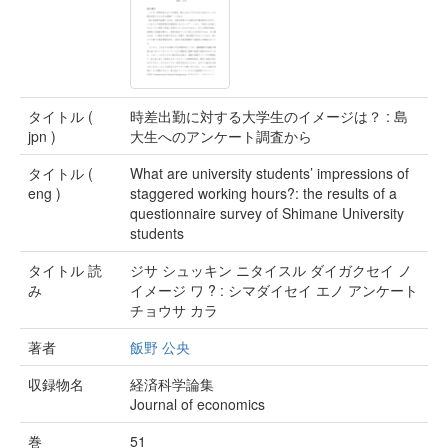
タイトル (
時差出勤に対する大学生のイメージは？ : 島
jpn )
大生へのアンケート調査から
タイトル (
What are university students’ impressions of
eng )
staggered working hours?: the results of a
questionnaire survey of Shimane University
students
タイトル 読
ジサ シュッキン ニタイスル ダイガクセイ ノ
み
イメージ ワ ? : シマダイセイ エノ アンケート
チョウサ カラ
著者
飯野 公央
収録物名
経済科学論集
Journal of economics
巻
51