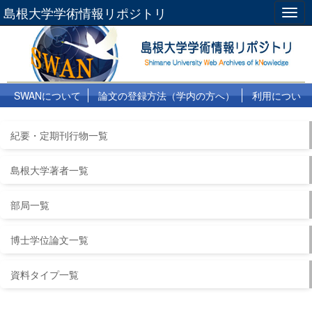
島根大学学術情報リポジトリ
Togg
navig
SWANについて
論文の登録方法（学内の方へ）
利用につい
て
よくある質問
リンク集
紀要・定期刊行物一覧
島根大学著者一覧
部局一覧
博士学位論文一覧
資料タイプ一覧