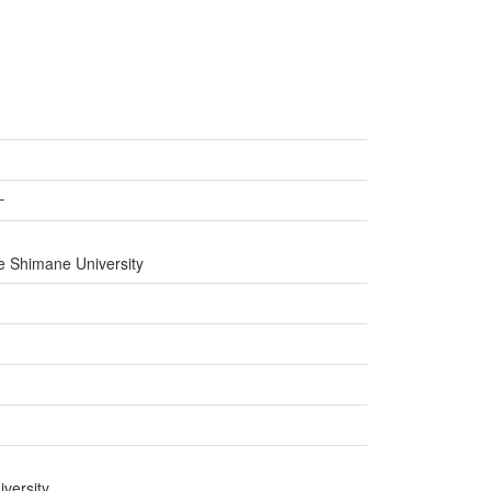
ケ
ce Shimane University
versity