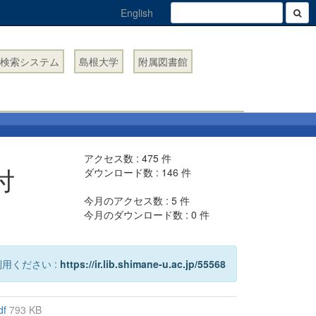
English
検索システム
島根大学
附属図書館
アクセス数 :
475
件
付
ダウンロード数 :
146
件
今月のアクセス数 :
5
件
今月のダウンロード数 :
0
件
用ください :
https://ir.lib.shimane-u.ac.jp/55568
df
793 KB