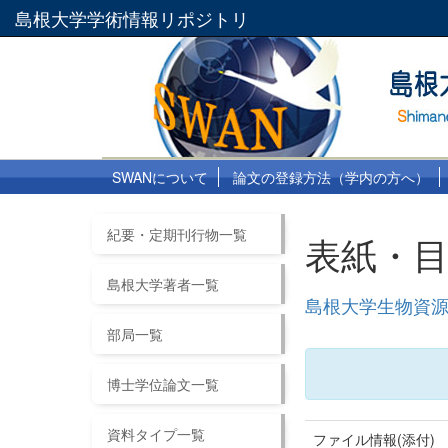
島根大学学術情報リポジトリ
SWANについて
論文の登録方法（学内の方へ）
紀要・定期刊行物一覧
表紙・
島根大学著者一覧
島根大学生物資源
部局一覧
博士学位論文一覧
資料タイプ一覧
ファイル情報(添付)