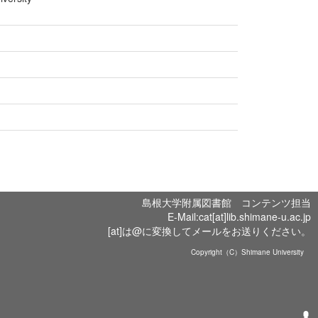
島根大学附属図書館 コンテンツ担当
E-Mail:cat[at]lib.shimane-u.ac.jp
[at]は@に変換してメールをお送りください。
Copyright（C）Shimane University