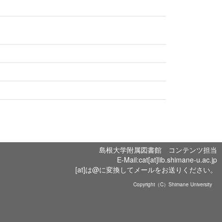
島根大学附属図書館 コンテンツ担当
E-Mail:cat[at]lib.shimane-u.ac.jp
[at]は@に変換してメールをお送りください。
Copyright（C）Shimane University