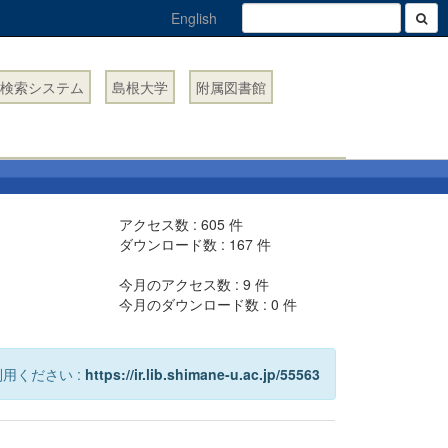
English
検索システム
島根大学
附属図書館
アクセス数 :
605
件
ダウンロード数 :
167
件
今月のアクセス数 :
9
件
今月のダウンロード数 :
0
件
用ください :
https://ir.lib.shimane-u.ac.jp/55563