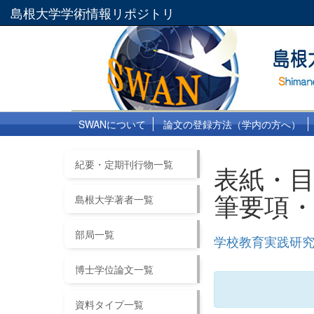
島根大学学術情報リポジトリ
SWANについて
論文の登録方法（学内の方へ）
紀要・定期刊行物一覧
表紙・
筆要項
島根大学著者一覧
部局一覧
学校教育実践研究 
博士学位論文一覧
資料タイプ一覧