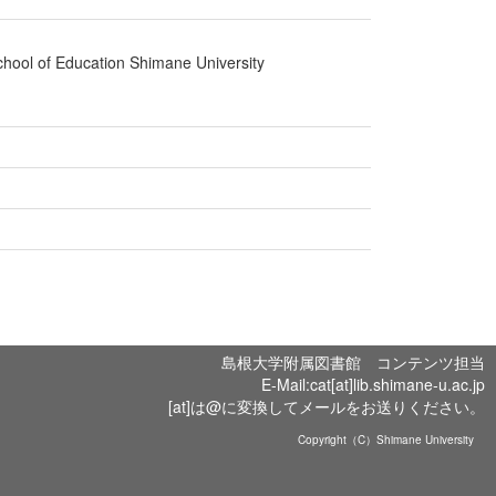
ool of Education Shimane University
島根大学附属図書館 コンテンツ担当
E-Mail:cat[at]lib.shimane-u.ac.jp
[at]は@に変換してメールをお送りください。
Copyright（C）Shimane University