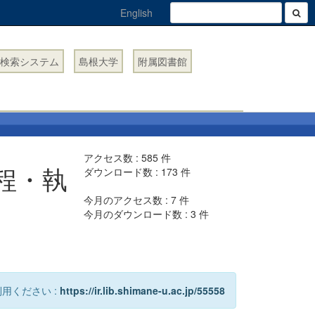
English
検索システム
島根大学
附属図書館
アクセス数 :
585
件
程・執
ダウンロード数 :
173
件
今月のアクセス数 :
7
件
今月のダウンロード数 :
3
件
用ください :
https://ir.lib.shimane-u.ac.jp/55558