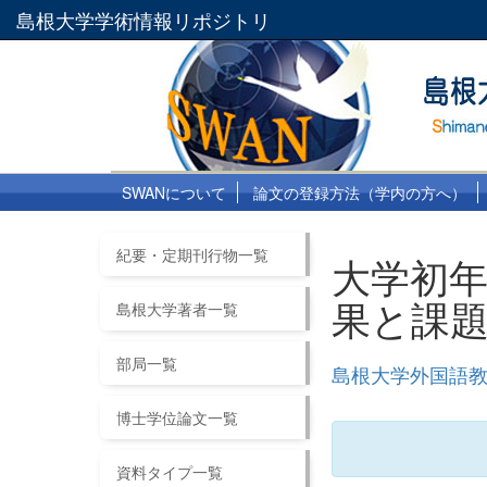
島根大学学術情報リポジトリ
SWANについて
論文の登録方法（学内の方へ）
紀要・定期刊行物一覧
大学初
果と課
島根大学著者一覧
部局一覧
島根大学外国語教
博士学位論文一覧
資料タイプ一覧