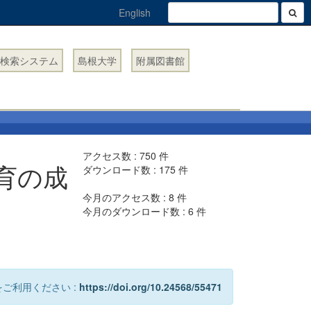
English
検索システム
島根大学
附属図書館
アクセス数 :
750
件
育の成
ダウンロード数 :
175
件
今月のアクセス数 :
8
件
今月のダウンロード数 :
6
件
ご利用ください :
https://doi.org/10.24568/55471