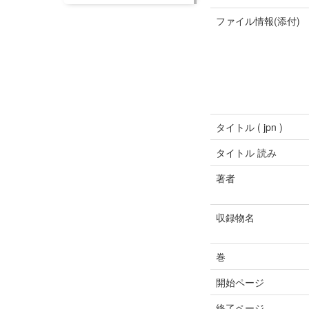
ファイル情報(添付)
タイトル ( jpn )
タイトル 読み
著者
収録物名
巻
開始ページ
終了ページ