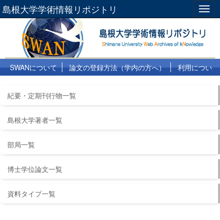
島根大学学術情報リポジトリ
Togg
navig
SWANについて
論文の登録方法（学内の方へ）
利用につい
て
よくある質問
リンク集
紀要・定期刊行物一覧
島根大学著者一覧
部局一覧
博士学位論文一覧
資料タイプ一覧