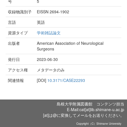
号
5
収録物識別子
EISSN 2694-1902
言語
英語
資源タイプ
学術雑誌論文
出版者
American Association of Neurological
Surgeons
発行日
2023-06-30
アクセス権
メタデータのみ
関連情報
[DOI]
10.3171/CASE22293
島根大学附属図書館 コンテンツ担当
E-Mail:cat[at]lib.shimane-u.ac.jp
[at]は@に変換してメールをお送りください。
Copyright（C）Shimane University