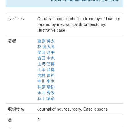
タイトル
Cerebral tumor embolism from thyroid cancer
treated by mechanical thrombectomy:
illustrative case
著者
藤原 勇太
林 健太郎
柴田 洋平
古田 幸也
山﨑 智博
山本 和博
内村 昌裕
中川 史生
神原 瑞樹
永井 秀政
秋山 恭彦
収録物名
Journal of neurosurgery. Case lessons
巻
5