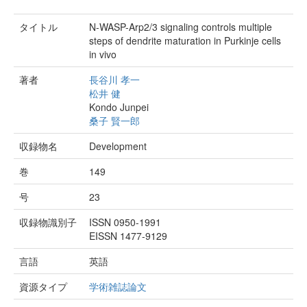
タイトル
N-WASP-Arp2/3 signaling controls multiple
steps of dendrite maturation in Purkinje cells
in vivo
著者
長谷川 孝一
松井 健
Kondo Junpei
桑子 賢一郎
収録物名
Development
巻
149
号
23
収録物識別子
ISSN 0950-1991
EISSN 1477-9129
言語
英語
資源タイプ
学術雑誌論文