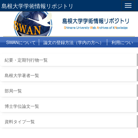
島根大学学術情報リポジトリ
Togg
navig
SWANについて
論文の登録方法（学内の方へ）
利用につい
て
よくある質問
リンク集
紀要・定期刊行物一覧
島根大学著者一覧
部局一覧
博士学位論文一覧
資料タイプ一覧