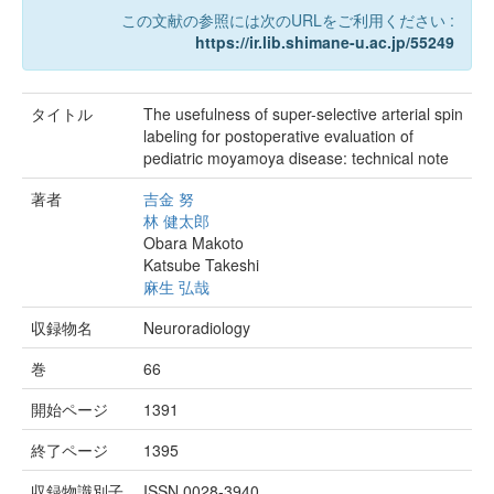
この文献の参照には次のURLをご利用ください :
https://ir.lib.shimane-u.ac.jp/55249
タイトル
The usefulness of super-selective arterial spin
labeling for postoperative evaluation of
pediatric moyamoya disease: technical note
著者
吉金 努
林 健太郎
Obara Makoto
Katsube Takeshi
麻生 弘哉
収録物名
Neuroradiology
巻
66
開始ページ
1391
終了ページ
1395
収録物識別子
ISSN 0028-3940