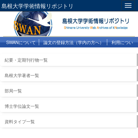
島根大学学術情報リポジトリ
Togg
navig
SWANについて
論文の登録方法（学内の方へ）
利用につい
て
よくある質問
リンク集
紀要・定期刊行物一覧
島根大学著者一覧
部局一覧
博士学位論文一覧
資料タイプ一覧