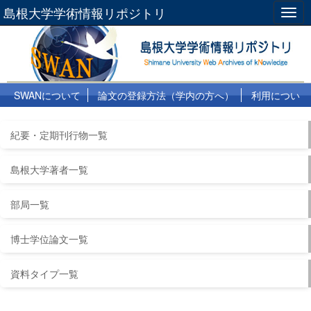
島根大学学術情報リポジトリ
Togg
navig
SWANについて
論文の登録方法（学内の方へ）
利用につい
て
よくある質問
リンク集
紀要・定期刊行物一覧
島根大学著者一覧
部局一覧
博士学位論文一覧
資料タイプ一覧