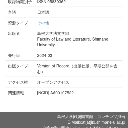
収録物識別子
ISSN 05830362
言語
日本語
資源タイプ
その他
出版者
島根大学法文学部
Faculty of Law and Literature, Shimane
University
発行日
2024-03
出版タイプ
Version of Record（出版社版。早期公開を含
む）
アクセス権
オープンアクセス
関連情報
[NCID]
AA00107522
島根大学附属図書館 コンテンツ担当
E-Mail:cat[at]lib.shimane-u.ac.jp
[at]は@に変換してメールをお送りください。