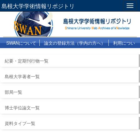
島根大学学術情報リポジトリ
Togg
navig
SWANについて
論文の登録方法（学内の方へ）
利用につい
て
よくある質問
リンク集
紀要・定期刊行物一覧
島根大学著者一覧
部局一覧
博士学位論文一覧
資料タイプ一覧