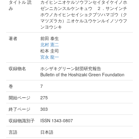
タイトル 読
カイヒンニオケルソウフンセイタイケイノホ
み
ゼンニカンスルケンキュウ ２．サンインチ
ホウノカイヒンセイショクブツハマゴウ（ク
マツズラカ）ニオケルユウケンルイノソウフ
ンヨウシキ
著者
前田 泰生
北村 憲二
松本 圭司
宮永 龍一
収録物名
ホシザキグリーン財団研究報告
Bulletin of the Hoshizaki Green Foundation
巻
7
開始ページ
275
終了ページ
303
収録物識別子
ISSN 1343-0807
言語
日本語