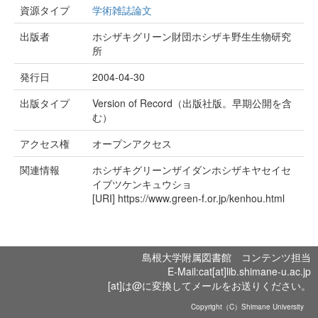
資源タイプ
学術雑誌論文
出版者
ホシザキグリーン財団ホシザキ野生生物研究
所
発行日
2004-04-30
出版タイプ
Version of Record（出版社版。早期公開を含
む）
アクセス権
オープンアクセス
関連情報
ホシザキグリーンザイダンホシザキヤセイセ
イブツケンキュウショ
[URI]
https://www.green-f.or.jp/kenhou.html
島根大学附属図書館 コンテンツ担当
E-Mail:cat[at]lib.shimane-u.ac.jp
[at]は@に変換してメールをお送りください。
Copyright（C）Shimane University