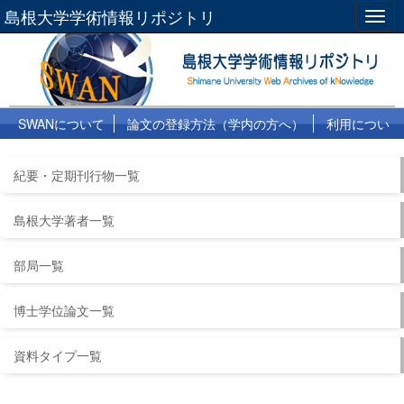
島根大学学術情報リポジトリ
Togg
navig
SWANについて
論文の登録方法（学内の方へ）
利用につい
て
よくある質問
リンク集
紀要・定期刊行物一覧
島根大学著者一覧
部局一覧
博士学位論文一覧
資料タイプ一覧