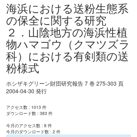
海浜における送粉生態系
の保全に関する研究
２．山陰地方の海浜性植
物ハマゴウ（クマツズラ
科）における有剣類の送
粉様式
ホシザキグリーン財団研究報告 7 巻 275-303 頁
2004-04-30 発行
アクセス数 :
1013
件
ダウンロード数 :
383
件
今月のアクセス数 :
8
件
今月のダウンロード数 :
2
件