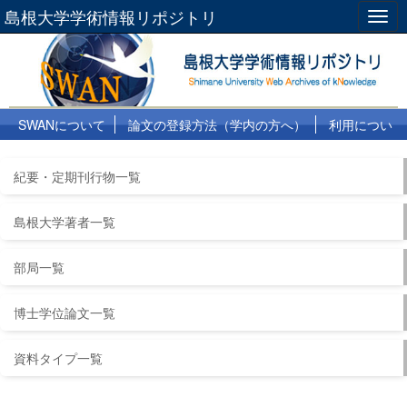
島根大学学術情報リポジトリ
Togg
navig
SWANについて
論文の登録方法（学内の方へ）
利用につい
て
よくある質問
リンク集
紀要・定期刊行物一覧
島根大学著者一覧
部局一覧
博士学位論文一覧
資料タイプ一覧