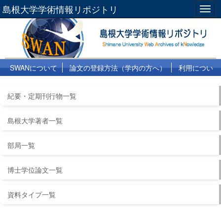
島根大学学術情報リポジトリ
Togg
navig
SWANについて
論文の登録方法（学内の方へ）
利用につい
て
よくある質問
リンク集
紀要・定期刊行物一覧
島根大学著者一覧
部局一覧
博士学位論文一覧
資料タイプ一覧