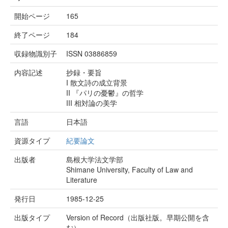
開始ページ
165
終了ページ
184
収録物識別子
ISSN 03886859
内容記述
抄録・要旨
I 散文詩の成立背景
II 『パリの憂鬱』の哲学
III 相対論の美学
言語
日本語
資源タイプ
紀要論文
出版者
島根大学法文学部
Shimane University, Faculty of Law and
Literature
発行日
1985-12-25
出版タイプ
Version of Record（出版社版。早期公開を含
む）