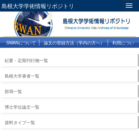
島根大学学術情報リポジトリ
Togg
navig
SWANについて
論文の登録方法（学内の方へ）
利用につい
て
よくある質問
リンク集
紀要・定期刊行物一覧
島根大学著者一覧
部局一覧
博士学位論文一覧
資料タイプ一覧