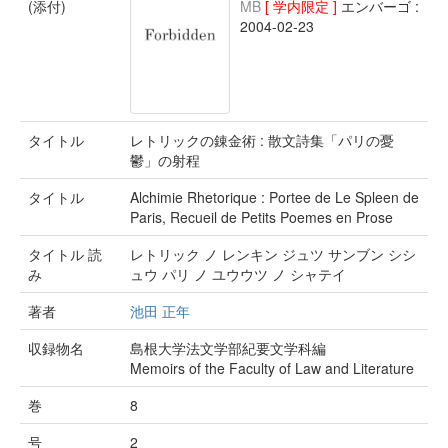
(添付)
MB
[ 学内限定 ]
エンバーゴ :
2004-02-23
タイトル
レトリックの錬金術 : 散文詩集「パリの憂
鬱」の射程
タイトル
Alchimie Rhetorique : Portee de Le Spleen de
Paris, Recueil de Petits Poemes en Prose
タイトル 読
レトリック ノ レンキン ジュツ サンブン シシ
み
ュウ パリ ノ ユウウツ ノ シャテイ
著者
池田 正年
収録物名
島根大学法文学部紀要文学科編
Memoirs of the Faculty of Law and Literature
巻
8
号
2