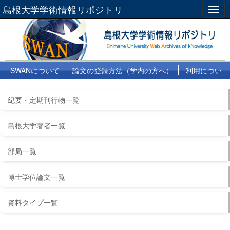
島根大学学術情報リポジトリ
Togg
navig
SWANについて
論文の登録方法（学内の方へ）
利用につい
て
よくある質問
リンク集
紀要・定期刊行物一覧
島根大学著者一覧
部局一覧
博士学位論文一覧
資料タイプ一覧