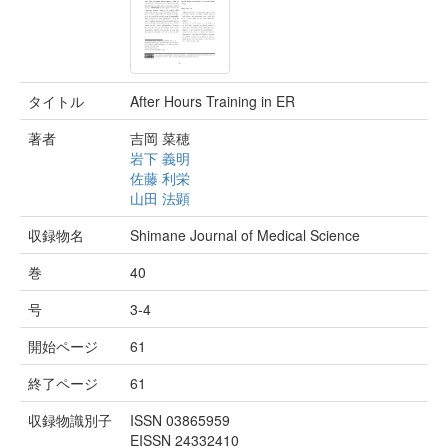
タイトル
After Hours Training in ER
著者
吉岡 菜穂
岩下 義明
佐藤 利栄
山田 法顕
収録物名
Shimane Journal of Medical Science
巻
40
号
3-4
開始ページ
61
終了ページ
61
収録物識別子
ISSN 03865959
EISSN 24332410