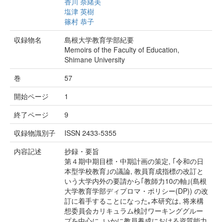
香川 奈緒美
塩津 英樹
篠村 恭子
収録物名
島根大学教育学部紀要
Memoirs of the Faculty of Education,
Shimane University
巻
57
開始ページ
1
終了ページ
9
収録物識別子
ISSN 2433-5355
内容記述
抄録・要旨
第４期中期目標・中期計画の策定, ｢令和の日
本型学校教育｣の議論, 教員育成指標の改訂と
いう大学内外の要請から｢教師力10の軸｣(島根
大学教育学部ディプロマ・ポリシー(DP)) の改
訂に着手することになった｡本研究は, 将来構
想委員会カリキュラム検討ワーキンググルー
プを中心に, いかに教員養成における資質能力