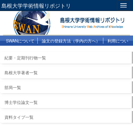
島根大学学術情報リポジトリ
Togg
navig
SWANについて
論文の登録方法（学内の方へ）
利用につい
て
よくある質問
リンク集
紀要・定期刊行物一覧
島根大学著者一覧
部局一覧
博士学位論文一覧
資料タイプ一覧