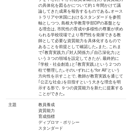
の具体化を図るかについて約１年間かけて議
論してきた成果を報告するものである｡オース
トラリアや米国におけるスタンダードを参照
軸としつつ, 島根大学教育学部DPの基盤とな
る理念は, 市民性の育成や多様性の尊重が求め
られる学校現場でより専門性を発揮できる教
師として必要な資質能力を具体化するもので
あることを前提として確認した｡また, これま
で｢教育実践力｣｢対人関係力｣｢自己深化力｣と
いう３つの領域を設定してきたが, 最終的に
｢学校・社会創造｣と｢教育実践｣という２つの
柱で整理した｡そのいずれにも“for All”という
方向性を示すことで, 教師が教育実践を通じて
｢公正な社会｣を目指すという大きな理念を明
示する形で, ９つの資質能力を新たに提案する
ことができた｡
主題
教員養成
資質能力
育成指標
ディプロマ・ポリシー
スタンダード