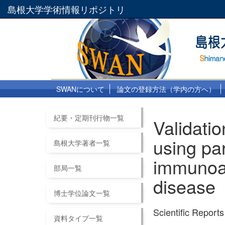
島根大学学術情報リポジトリ
SWANについて
論文の登録方法（学内の方へ）
紀要・定期刊行物一覧
Validatio
using pa
島根大学著者一覧
immunoas
部局一覧
disease
博士学位論文一覧
Scientific Repor
資料タイプ一覧