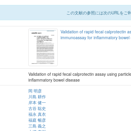
この文献の参照には次のURLをご利
Validation of rapid fecal calprotectin 
immunoassay for inflammatory bowel
Validation of rapid fecal calprotectin assay using part
inflammatory bowel disease
岡 明彦
川島 耕作
岸本 健一
古谷 聡史
福永 真衣
福庭 暢彦
三島 義之