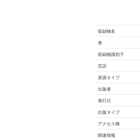
収録物名
巻
収録物識別子
言語
資源タイプ
出版者
発行日
出版タイプ
アクセス権
関連情報