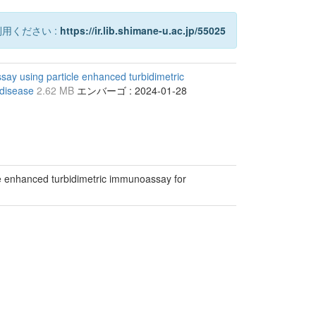
用ください :
https://ir.lib.shimane-u.ac.jp/55025
assay using particle enhanced turbidimetric
 disease
2.62 MB
エンバーゴ : 2024-01-28
icle enhanced turbidimetric immunoassay for