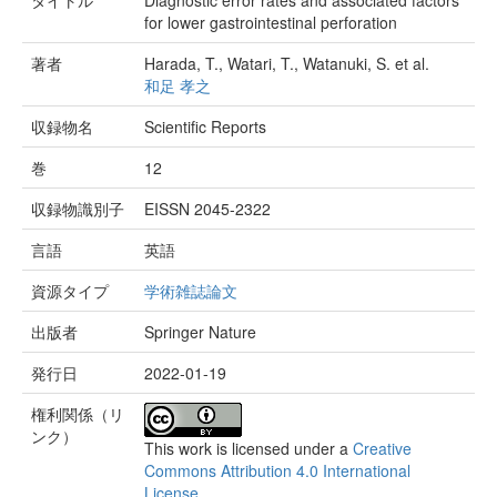
タイトル
Diagnostic error rates and associated factors
for lower gastrointestinal perforation
著者
Harada, T., Watari, T., Watanuki, S. et al.
和足 孝之
収録物名
Scientific Reports
巻
12
収録物識別子
EISSN 2045-2322
言語
英語
資源タイプ
学術雑誌論文
出版者
Springer Nature
発行日
2022-01-19
権利関係（リ
ンク）
This work is licensed under a
Creative
Commons Attribution 4.0 International
License
.