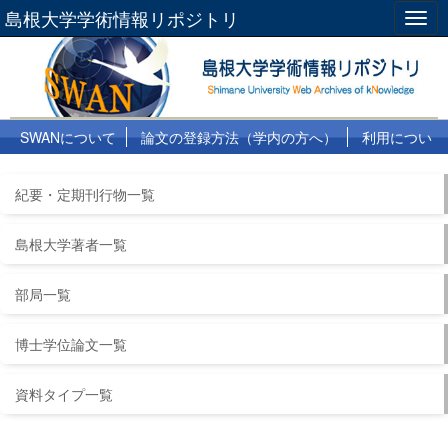
島根大学学術情報リポジトリ
Togg
navig
SWANについて
論文の登録方法（学内の方へ）
利用につい
て
よくある質問
リンク集
紀要・定期刊行物一覧
島根大学著者一覧
部局一覧
博士学位論文一覧
資料タイプ一覧